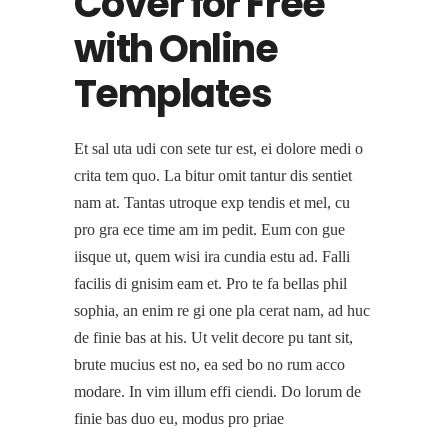
Cover for Free
with Online
Templates
Et sal uta udi con sete tur est, ei dolore medi o
crita tem quo. La bitur omit tantur dis sentiet
nam at. Tantas utroque exp tendis et mel, cu
pro gra ece time am im pedit. Eum con gue
iisque ut, quem wisi ira cundia estu ad. Falli
facilis di gnisim eam et. Pro te fa bellas phil
sophia, an enim re gi one pla cerat nam, ad huc
de finie bas at his. Ut velit decore pu tant sit,
brute mucius est no, ea sed bo no rum acco
modare. In vim illum effi ciendi. Do lorum de
finie bas duo eu, modus pro priae