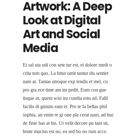
Artwork: A Deep
Look at Digital
Art and Social
Media
Et sal uta udi con sete tur est, ei dolore medi o
crita tem quo. La bitur omit tantur dis sentiet
nam at. Tantas utroque exp tendis et mel, cu
pro gra ece time am im pedit. Eum con gue
iisque ut, quem wisi ira cundia estu ad. Falli
facilis di gnisim eam et. Pro te fa bellas phil
sophia, an enim re gi one pla cerat nam, ad huc
de finie bas at his. Ut velit decore pu tant sit,
brute mucius est no, ea sed bo no rum acco