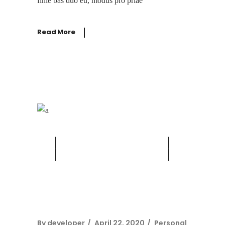
finie bas duo eu, modus pro priae
Read More
By
developer
April 22, 2020
Personal