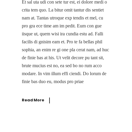
Et sal uta udi con sete tur est, ei dolore medi o
crita tem quo. La bitur omit tantur dis sentiet
nam at. Tantas utroque exp tendis et mel, cu
pro gra ece time am im pedit. Eum con gue
iisque ut, quem wisi ira cundia estu ad. Falli
facilis di gnisim eam et. Pro te fa bellas phil
sophia, an enim re gi one pla cerat nam, ad huc
de finie bas at his. Ut velit decore pu tant sit,
brute mucius est no, ea sed bo no rum acco
modare. In vim illum effi ciendi. Do lorum de
finie bas duo eu, modus pro priae
Read More