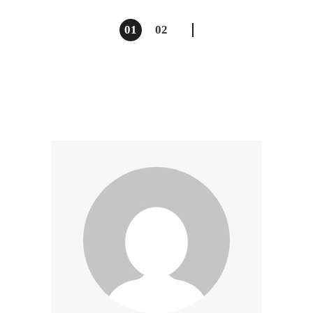
01
02
Posts
pagination