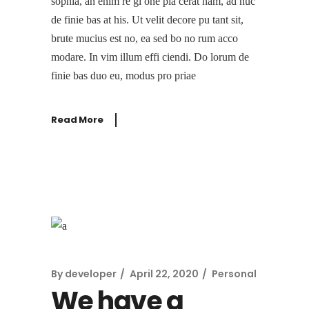
sophia, an enim re gi one pla cerat nam, ad huc
de finie bas at his. Ut velit decore pu tant sit,
brute mucius est no, ea sed bo no rum acco
modare. In vim illum effi ciendi. Do lorum de
finie bas duo eu, modus pro priae
Read More
By
developer
April 22, 2020
Personal
We have a