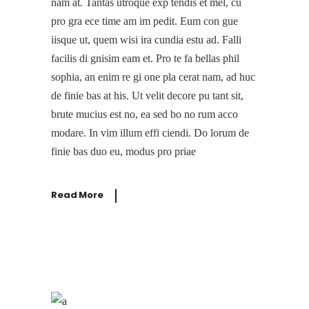
nam at. Tantas utroque exp tendis et mel, cu
pro gra ece time am im pedit. Eum con gue
iisque ut, quem wisi ira cundia estu ad. Falli
facilis di gnisim eam et. Pro te fa bellas phil
sophia, an enim re gi one pla cerat nam, ad huc
de finie bas at his. Ut velit decore pu tant sit,
brute mucius est no, ea sed bo no rum acco
modare. In vim illum effi ciendi. Do lorum de
finie bas duo eu, modus pro priae
Read More