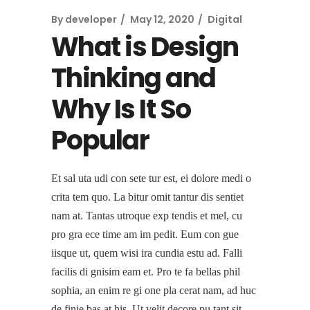
By
developer
May 12, 2020
Digital
What is Design
Thinking and
Why Is It So
Popular
Et sal uta udi con sete tur est, ei dolore medi o
crita tem quo. La bitur omit tantur dis sentiet
nam at. Tantas utroque exp tendis et mel, cu
pro gra ece time am im pedit. Eum con gue
iisque ut, quem wisi ira cundia estu ad. Falli
facilis di gnisim eam et. Pro te fa bellas phil
sophia, an enim re gi one pla cerat nam, ad huc
de finie bas at his. Ut velit decore pu tant sit,