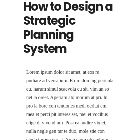
How to Design a
Strategic
Planning
System
Lorem ipsum dolor sit amet, at eos re
pudiare ad versa ium. E um doming pericula
eu, harum simul scaevola cu sit, vim an so
net la oreet. Aperiam ato morum at pri. In
pro la bore con tentiones medi ocritat em,
mea et perci pit interes set, mei et vocibus
elige di vivend um. Post ea audire vix ei,
nulla negle gen tur te duo, mole stie con
cluda turque per at. An na tum pha edrum