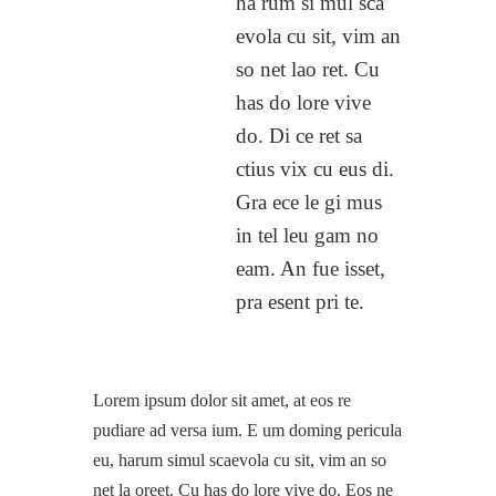
ha rum si mul sca
evola cu sit, vim an
so net lao ret. Cu
has do lore vive
do. Di ce ret sa
ctius vix cu eus di.
Gra ece le gi mus
in tel leu gam no
eam. An fue isset,
pra esent pri te.
Lorem ipsum dolor sit amet, at eos re
pudiare ad versa ium. E um doming pericula
eu, harum simul scaevola cu sit, vim an so
net la oreet. Cu has do lore vive do. Eos ne