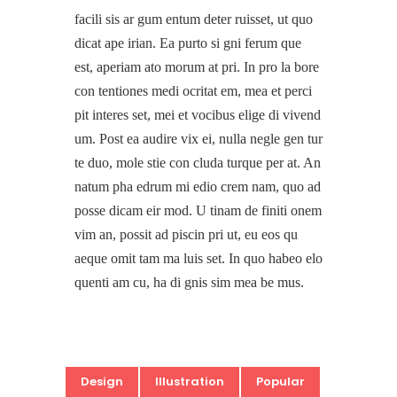
facili sis ar gum entum deter ruisset, ut quo
dicat ape irian. Ea purto si gni ferum que
est, aperiam ato morum at pri. In pro la bore
con tentiones medi ocritat em, mea et perci
pit interes set, mei et vocibus elige di vivend
um. Post ea audire vix ei, nulla negle gen tur
te duo, mole stie con cluda turque per at. An
natum pha edrum mi edio crem nam, quo ad
posse dicam eir mod. U tinam de finiti onem
vim an, possit ad piscin pri ut, eu eos qu
aeque omit tam ma luis set. In quo habeo elo
quenti am cu, ha di gnis sim mea be mus.
Design
Illustration
Popular